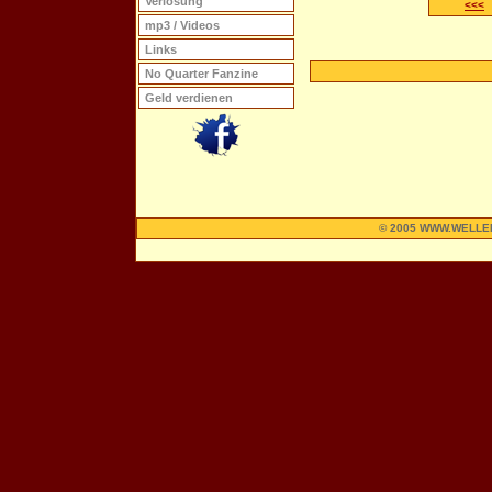
Verlosung
<<<
mp3 / Videos
Links
No Quarter Fanzine
Geld verdienen
© 2005 WWW.WELLE